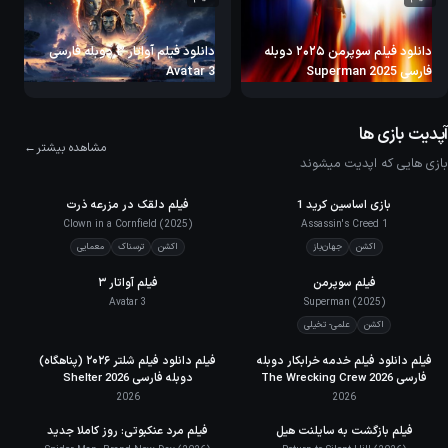
دانلود فیلم سوپرمن ۲۰۲۵ دوبله
دانلود فیلم آواتار ۳ دوبله فارسی
فارسی Superman 2025
Avatar 3
آپدیت بازی ها
مشاهده بیشتر
بازی هایی که اپدیت میشوند
بازی اساسین کرید 1
79
فیلم دلقک در مزرعه ذرت
5.7
IMDb
META
Clown in a Cornfield (2025)
Assassin's Creed 1
اکشن
جهان‌باز
اکشن
ترسناک
معمایی
فیلم سوپرمن
7.0
فیلم آواتار ۳
6.1
IMDb
IMDb
Avatar 3
Superman (2025)
اکشن
علمی- تخیلی
5.8
فیلم دانلود فیلم خدمه خرابکار دوبله
5.1
فیلم دانلود فیلم شلتر ۲۰۲۶ (پناهگاه)
IMDb
IMDb
فارسی 2026 The Wrecking Crew
دوبله فارسی Shelter 2026
2026
2026
7.0
فیلم بازگشت به سایلنت هیل
فیلم مرد عنکبوتی: روز کاملا جدید
IMDb