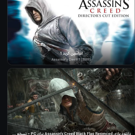
اساسین کرید 1
Assassin's Creed 1 (2008)
دانلود بازی Assassin’s Creed Black Flag Resynced برای PC – نسخه ElAmigos