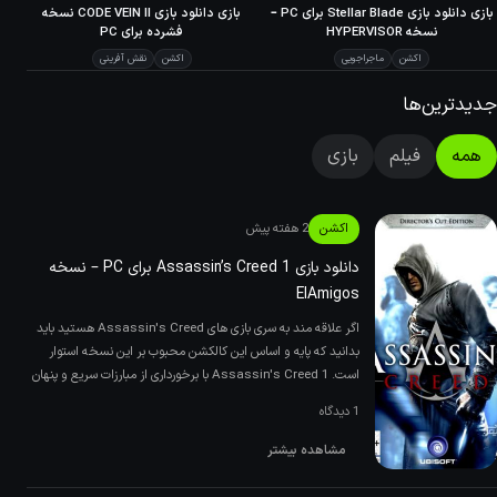
70
بازی دانلود بازی Stellar Blade برای PC –
بازی دانلود بازی CODE VEIN II نسخه
META
نسخه HYPERVlSOR
فشرده برای PC
اکشن
ماجراجویی
اکشن
نقش آفرینی
جدیدترین‌ها
همه
فیلم
بازی
اکشن
2 هفته پیش
دانلود بازی Assassin’s Creed 1 برای PC – نسخه
ElAmigos
اگر علاقه مند به سری بازی های Assassin's Creed هستید باید
بدانید که پایه و اساس این کالکشن محبوب بر این نسخه استوار
است. Assassin's Creed 1 با برخورداری از مبارزات سریع و پنهان
توا
1 دیدگاه
مشاهده بیشتر