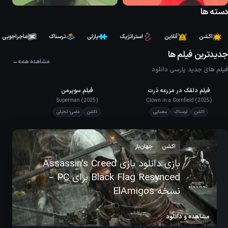
دسته ها
اکشن
آنلاین
استراتژیک
پازلی
ترسناک
ماجراجویی
جدیدترین فیلم ها
مشاهده همه
فیلم های جدید پارسی دانلود
5.7
فیلم دلقک در مزرعه ذرت
فیلم سوپرمن
7.0
IMDb
IMDb
Superman (2025)
Clown in a Cornfield (2025)
اکشن
ترسناک
معمایی
اکشن
علمی- تخیلی
اکشن
جهان‌باز
بازی دانلود بازی Assassin’s Creed
Black Flag Resynced برای PC –
نسخه ElAmigos
مشاهده و دانلود