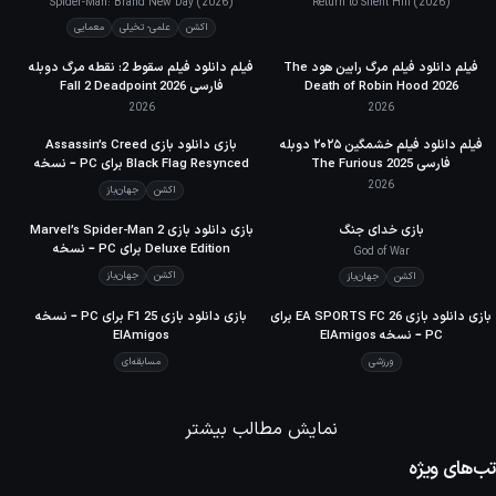
Spider-Man: Brand New Day (2026)
Return to Silent Hill (2026)
اکشن
علمی- تخیلی
معمایی
فیلم دانلود فیلم مرگ رابین هود The
فیلم دانلود فیلم سقوط 2: نقطه مرگ دوبله
Death of Robin Hood 2026
فارسی 2026 Fall 2 Deadpoint
2026
2026
فیلم دانلود فیلم خشمگین ۲۰۲۵ دوبله
90
بازی دانلود بازی Assassin’s Creed
META
فارسی The Furious 2025
Black Flag Resynced برای PC – نسخه
ElAmigos
2026
اکشن
جهان‌باز
بازی خدای جنگ
90
90
بازی دانلود بازی Marvel’s Spider-Man 2
META
META
Deluxe Edition برای PC – نسخه
God of War
ElAmigos
اکشن
جهان‌باز
اکشن
جهان‌باز
70
بازی دانلود بازی EA SPORTS FC 26 برای
70
بازی دانلود بازی F1 25 برای PC – نسخه
META
META
PC – نسخه ElAmigos
ElAmigos
ورزشی
مسابقه‌ای
نمایش مطالب بیشتر
تب‌های ویژه