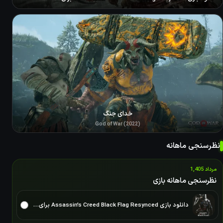
خدای جنگ
God of War (2022)
نظرسنجی ماهانه
مرداد 1,405
نظرسنجی ماهانه بازی
دانلود بازی Assassin’s Creed Black Flag Resynced برای PC – نسخه ElAmigos