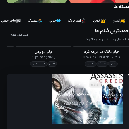
دسته ها
اکشن
آنلاین
استراتژیک
پازلی
ترسناک
ماجراجویی
جدیدترین فیلم ها
مشاهده همه
فیلم های جدید پارسی دانلود
7.0
5.7
فیلم دلقک در مزرعه ذرت
فیلم سوپرمن
IMDb
IMDb
Superman (2025)
Clown in a Cornfield (2025)
اکشن
ترسناک
معمایی
اکشن
علمی- تخیلی
اکشن
جهان‌باز
بازی دانلود بازی Assassin’s Creed
Black Flag Resynced برای PC –
نسخه ElAmigos
مشاهده و دانلود