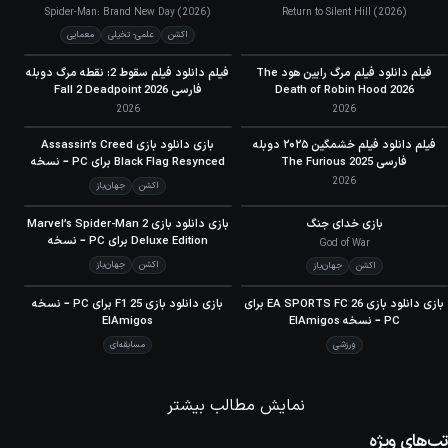
Spider-Man: Brand New Day (2026)
Return to Silent Hill (2026)
اکشن
علمی- تخیلی
معمایی
فیلم دانلود فیلم مرگ رابین هود The
فیلم دانلود فیلم سقوط 2: نقطه مرگ دوبله
Death of Robin Hood 2026
فارسی 2026 Fall 2 Deadpoint
2026
2026
90
فیلم دانلود فیلم خشمگین ۲۰۲۵ دوبله
بازی دانلود بازی Assassin’s Creed
META
فارسی The Furious 2025
Black Flag Resynced برای PC – نسخه
ElAmigos
2026
اکشن
جهان‌باز
90
90
بازی خدای جنگ
بازی دانلود بازی Marvel’s Spider-Man 2
META
META
Deluxe Edition برای PC – نسخه
God of War
ElAmigos
اکشن
جهان‌باز
اکشن
جهان‌باز
70
70
بازی دانلود بازی EA SPORTS FC 26 برای
بازی دانلود بازی F1 25 برای PC – نسخه
META
META
PC – نسخه ElAmigos
ElAmigos
ورزشی
مسابقه‌ای
نمایش مطالب بیشتر
تب‌های ویژه