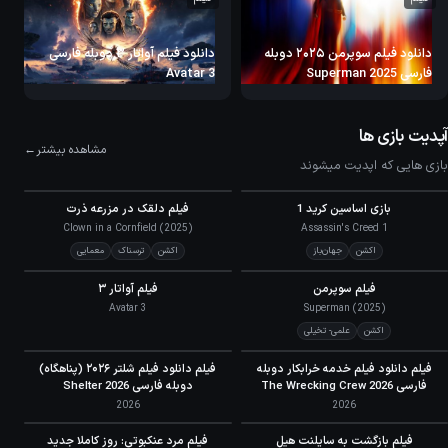
دانلود فیلم سوپرمن ۲۰۲۵ دوبله
دانلود فیلم آواتار ۳ دوبله فارسی
فارسی Superman 2025
Avatar 3
آپدیت بازی ها
مشاهده بیشتر
بازی هایی که اپدیت میشوند
5.7
79
بازی اساسین کرید 1
فیلم دلقک در مزرعه ذرت
IMDb
META
Clown in a Cornfield (2025)
Assassin's Creed 1
اکشن
جهان‌باز
اکشن
ترسناک
معمایی
6.1
7.0
فیلم سوپرمن
فیلم آواتار ۳
IMDb
IMDb
Avatar 3
Superman (2025)
اکشن
علمی- تخیلی
5.1
5.8
فیلم دانلود فیلم خدمه خرابکار دوبله
فیلم دانلود فیلم شلتر ۲۰۲۶ (پناهگاه)
IMDb
IMDb
فارسی 2026 The Wrecking Crew
دوبله فارسی Shelter 2026
2026
2026
7.0
فیلم بازگشت به سایلنت هیل
فیلم مرد عنکبوتی: روز کاملا جدید
IMDb