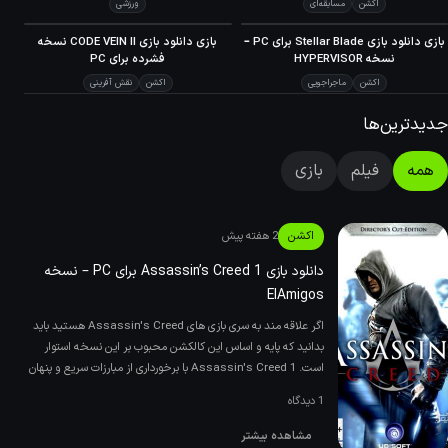
اکشن
مسابقه‌ای
ورزشی
70
بازی دانلود بازی Stellar Blade برای PC –
بازی دانلود بازی CODE VEIN II نسخه
META
نسخه HYPERVlSOR
فشرده برای PC
اکشن
ماجراجویی
اکشن
نقش آفرینی
جدیدترین‌ها
همه
فیلم
بازی
اکشن
2 هفته پیش
دانلود بازی Assassin’s Creed 1 برای PC – نسخه
ElAmigos
اگر علاقه مند به سری بازی های Assassin's Creed هستید باید
بدانید که پایه و اساس این کالکشن محبوب بر این نسخه استوار
است. Assassin's Creed 1 با برخورداری از مبارزات سریع و پنهان
توا
1 دیدگاه
مشاهده بیشتر