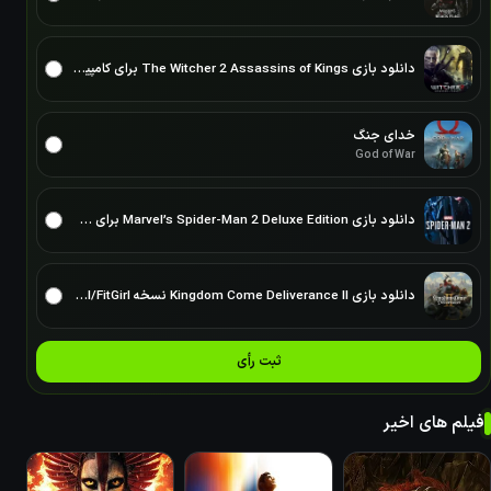
دانلود بازی The Witcher 2 Assassins of Kings برای کامپیوتر نسخه ElAmigos/DODI/FitGirl
خدای جنگ
God of War
دانلود بازی Marvel’s Spider-Man 2 Deluxe Edition برای PC – نسخه ElAmigos
دانلود بازی Kingdom Come Deliverance II نسخه ElAmigos/DODI/FitGirl
ثبت رأی
فیلم های اخیر