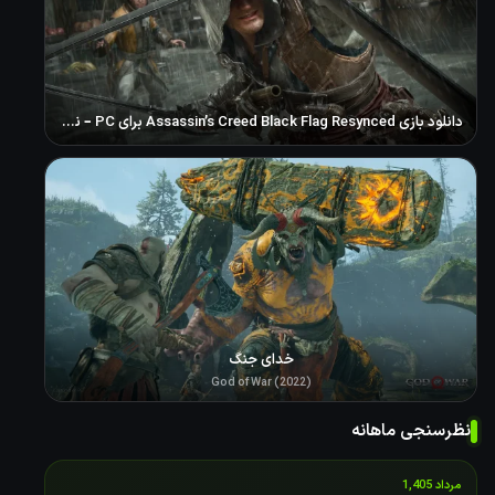
دانلود بازی Assassin’s Creed Black Flag Resynced برای PC – نسخه ElAmigos
خدای جنگ
God of War (2022)
نظرسنجی ماهانه
مرداد 1,405