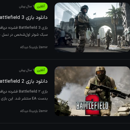
آنلاین
1 سال پیش
دانلود بازی Battlefield 3 نسخه ElAmigos/DODI
سبک شوتر اول‌شخص در نسل خود محسوب می‌شو
amir
2 بازدید
5 دیدگاه
آنلاین
1 سال پیش
دانلود بازی Battlefield 2 برای کامپیوتر نسخه ElAmigos و دوبله فارسی
بدست EA منتشر شد. این بازی جذاب و نفس‌گیر جزو یکی از ماندگار‌ترین بازی‌های
amir
2 بازدید
0 دیدگاه