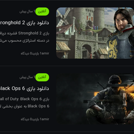
آنلاین
1 سال پیش
دانلود بازی Stronghold 2 نسخه ElAmigos/DODI/FitGirl
در دسته استراتژی محسوب می‌شود
amir
1 بازدید
0 دیدگاه
آنلاین
1 سال پیش
دانلود بازی Call of Duty: Black Ops 6 نسخه ElAmigos/DODI/FitGirl
Black Ops 6 به عنوان بخشی از فرانچایز محبوب از یک تجربه جذاب و سینماتیک می‌باشد
amir
1 بازدید
0 دیدگاه