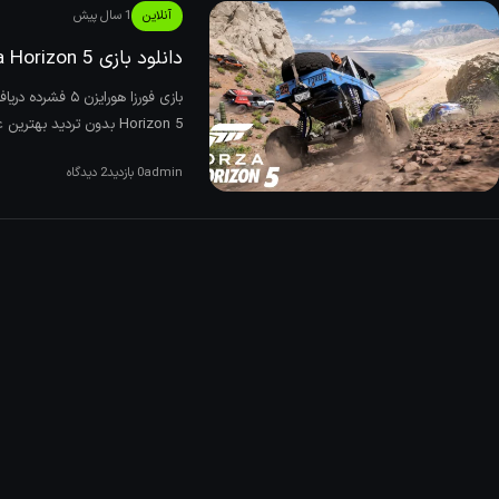
آنلاین
1 سال پیش
دانلود بازی Forza Horizon 5 نسخه ElAmigos/DODI/FitGirl
Horizon 5 بدون تردید بهترین عنوان ماشین سواری در دنیا است که اولین نسخه از آ
admin
0 بازدید
2 دیدگاه