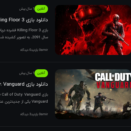
آنلاین
1 سال پیش
دانلود بازی Killing Floor 3 نسخه ElAmigos/DODI/FitGirl
سال 2091، به تصویر کشیده شده و به شدت تحت تأثیر شرکت‌های عظیم‌الجثه‌ای مانن
amir
0 بازدید
0 دیدگاه
آنلاین
1 سال پیش
دانلود بازی ‏Call of Duty: Vanguard برای کامپیوتر نسخه ElAmigos/DODI/FitGirl
Vanguard یکی از جدیدترین عناوین سری بازی‌های Call of Duty که توسط استودیو Sledg
amir
0 بازدید
3 دیدگاه