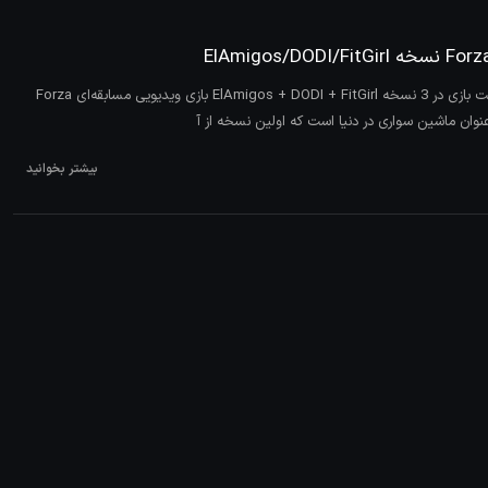
بازی فورزا هورایزن ۵ فشرده دریافت بازی در 3 نسخه ElAmigos + DODI + FitGirl بازی ویدیویی مسابقه‌ای Forza
بیشتر بخوانید