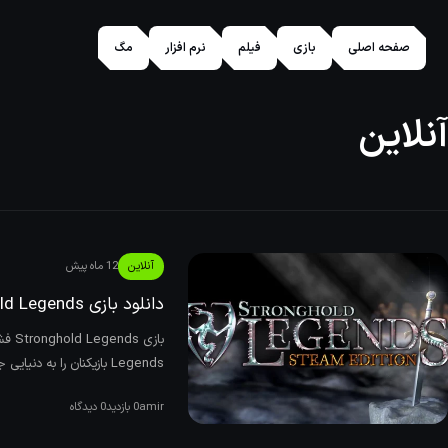
صفحه اصلی
بازی
فیلم
نرم افزار
مگ
آنلاین
آنلاین
12 ماه پیش
دانلود بازی Stronghold Legends نسخه ElAmigos/DODI/FitGirl
Legends بازیکنان را به دنیایی جادویی و افسانه‌ای می‌برد که در آن می‌توانند به عنوان ف
amir
0 بازدید
0 دیدگاه