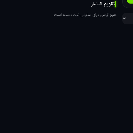
تقویم انتشار
هنوز آیتمی برای نمایش ثبت نشده است.
موتور گرافیکی Frostbite 2 است.
ده
د