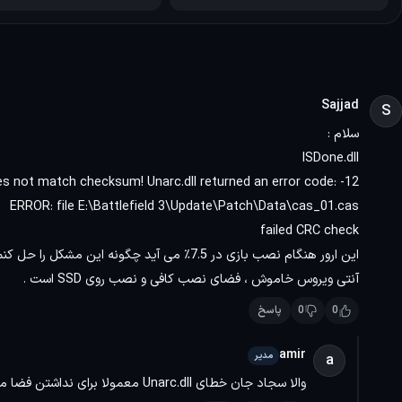
باشید.
Sajjad
S
ویژگی های بازی بتلفیلد ۳
سلام :
ISDone.dll
این موتور، امکان نمایش جزییات بصری فوق‌العاده، نورپردازی
es not match checksum! Unarc.dll returned an error code: -12
ERROR: file E:\Battlefield 3\Update\Patch\Data\cas_01.cas
دیوارها و وسایل نقلیه همگی قابلیت تخریب دارند و همین م
failed CRC check
طراحی واقع‌گرایانه محیط و صحنه‌ها : تمامی نقشه‌ها و مراحل
این ارور هنگام نصب بازی در 7.5٪ می آید چگونه این مشکل را حل کنم ؟
کوچه‌های سلیمانیه گرفته تا مناطق کوهستانی، بیابانی و 
آنتی ویروس خاموش ، فضای نصب کافی و نصب روی SSD است .
میدان جنگ را منتقل می‌کند. این طراحی محیطی دقیق یکی از بزرگ‌ترین نقاط قو
0
0
پاسخ
تخریب‌پذیری محیط : در eld 3
و مسیر دشمن را ببندید یا او را مجبور به تغییر موقعیت کنی
amir
مدیر
a
به صورت تاکتیکی فکر کند.
والا سجاد جان خطای Unarc.dll معمولا برای نداشتن فضا مناسب هست