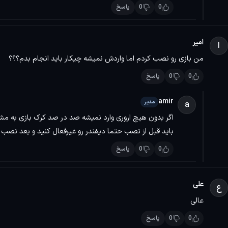
0
0
پاسخ
گالری تصاویر
<<< با
پرشین دانلود
جهت
دانلود بازی کامپیوتر
همراه باشید >>>
امیر
ا
من بازی رو نصب کردم اما واردش نمیشه چیکار باید انجام بدم؟؟؟
0
0
پاسخ
amir
مدیر
a
اگر بدون هیچ اروری وارد نمیشه صد در صد کرک بازی به مش
باید قبل از نصب حتما دیفندر رو غیرفعال کنید و بعد نصب 
0
0
پاسخ
علی
ع
عالی
0
0
پاسخ