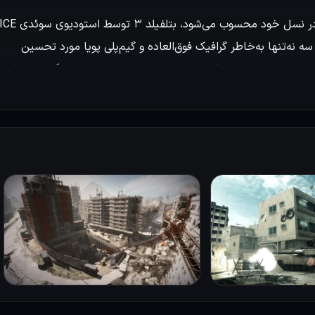
بازی Battlefield 3 یکی از بهترین عناوین سبک شوتر اول‌شخص در نسل خود محسوب می‌
م منتشر شد. بتلفیلد سه نه‌تنها به‌خاطر گرافیک فوق‌العاده‌ و گیم‌پلی پویا مورد تحسین
ی‌های مدرن روایت می‌کرد که همچنان در ذهن بسیاری از گیمرها باقی
پردازیم.
دقیقا چیزی است که گیمر، از یک بازی شوتر میخواهد. بتلفیلد ۳ در عین حال یک تجربه واقع‌گرایانه از میدان نبرد ب
این بازی با بهره‌گیری از موتور گرافیکی قدرتمند Frostbite 2، نه‌تنها گرافیکی خیره‌کننده‌ای را ارائه می‌دهد، بلکه تجربه‌ای
یگر ویژگی های بازی بتلفیلد سه، تنوع در سبک مبارزه از پیاده‌نظام تا
نبردهای هوایی است این بدین معناست که گیم‌پلی بازی فقط محدود به‌نبردهای پیاده‌نظام نیست. در Battlefield 3 بازیکن می‌تواند
ل نقلیه و سبک‌های مبارزه، حس یک میدان نبرد واقعی را القا می‌کند
یشرفت در بازی گیمر می‌تواند سلاح‌ها و تجهیزات متنوعی را آزاد یا
صداخفه‌کن و دیگر موارد می‌شود که هر کدام بر دقت، قدرت و سرعت