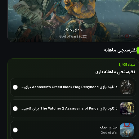
خدای جنگ
God of War (2022)
نظرسنجی ماهانه
مرداد 1,405
نظرسنجی ماهانه بازی
دانلود بازی Assassin’s Creed Black Flag Resynced برای PC – نسخه ElAmigos
دانلود بازی The Witcher 2 Assassins of Kings برای کامپیوتر نسخه ElAmigos/DODI/FitGirl
خدای جنگ
God of War