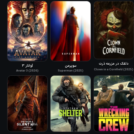
دلقک در مزرعه ذرت
سوپرمن
آواتار ۳
Clown in a Cornfield (2025)
Avatar 3 (2026)
Superman (2025)