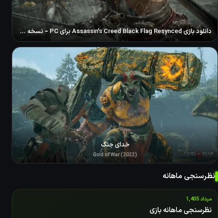
دانلود بازی Assassin’s Creed Black Flag Resynced برای PC – نسخه ElAmigos
خدای جنگ
God of War (2022)
نظرسنجی ماهانه
مرداد 1,405
نظرسنجی ماهانه بازی