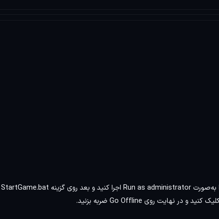
این نسخه از بازی براساس بسته Call of Duty: Modern Warfare II Cracked Campaign By h00dbyair فشرده سازی شده
ای زبان انگلیسی است. بازی به‌صورت پرتابل یعنی بدون نیاز به‌نصب بوده و حجم آن
نکته : ب