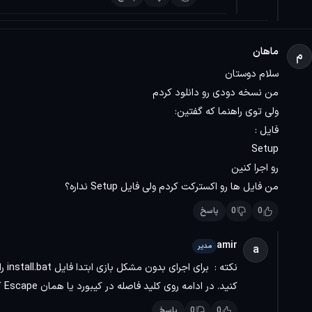
سایت پرشین دانلود همراه باشید.
ماهان
م
سلام دوستان
ویژگی نسخه‌ها به تفکیک
من نسخه دودی رو دانلود کردم
ولی توی راهنما که گفتین:
نسخه ElAmigos:
فایل :
Setup
به زودی...
رو اجرا کنین
نسخه DODI:
من فایل ها رو اکسترکت کردم ولی فایل Setup نداره؟
0
0
پاسخ
ورژن آن v9.2.12721522 می باشد و فقط دار
amir
مدیر
a
نیز 31.3 گیگابایت است.
کنید. در ادامه روی کلید فاصله در کیبورد یا همان Escape کلیک کنید و در نهایت روی Go Offline ضربه بزنید.
نسخه FitGirl:
0
0
پاسخ