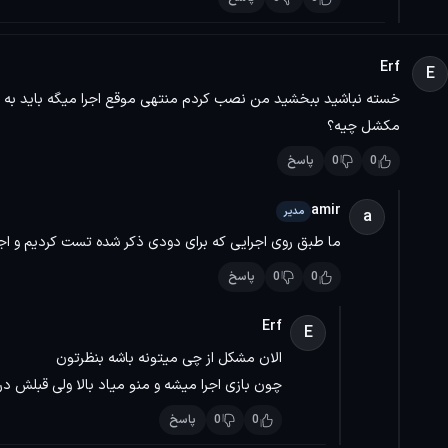
Erf
E
پس از نصب با نسخه اصلی یکسان هستند، هیچ چیز کپی نشد
خسته نباشید ببخشید من نصب کردم منتهی موقع اجرا میگه باید به ا
مکشل چیه؟
0
0
پاسخ
amir
مدیر
a
ما طبق روی اجرایی که برای دودی ذکر شده تست کردیم و اجر
0
0
پاسخ
و در “ngs\configs.user.ini
نصب‌کننده ایجاد شده، اجرا کنید.
Erf
E
الان مشکل از چی میتونه باشه بنظرتون
چون بازی اجرا میشه و منو میاد بالا ولی قبلش 
<<< با
پرشین دانلود
جهت
دانلود بازی کامپیوتر
همراه باشید >>>
0
0
پاسخ