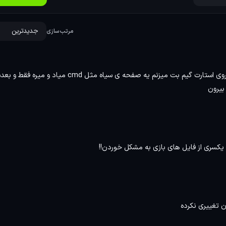
و حماسی است که شامل ماموریت‌های متنوع و سناریوهای تعاملی
گیر می‌کند و به او امکان می‌دهد تا در قالب شخصیت‌های مختلف در
مرتب‌سازی
نظام چندنفره پایدار: حالت چندنفره بازی با محتوای جدید و تغییرات تعادل و نرخ تازه‌سازی (refresh rate) بهبود یافته، تجربه‌ی
ه‌ها، حالت‌های بازی جدید و گزینه‌های سفارشی‌سازی عمیق برای
سلام من بازی رو نسخه dodi نصب کردم و روی اینستال بت و بعدش روی استارت گیم بت میزنم یه صفحه ی سیاه مثل cmd میاد و می
بیرون
ار تیمی بنا شده است. بازیکنان نیاز دارند تا در استراتژی‌های مختلف
احی مراحل و نوع مواجهه‌ها به گونه‌ای است که ارتباط میان اعضای
اگر علاقه‌مند به دانلود بازی Call of Duty 2022 : Modern Warfare 2 برای PC هستید با
ن تغییری نکرده