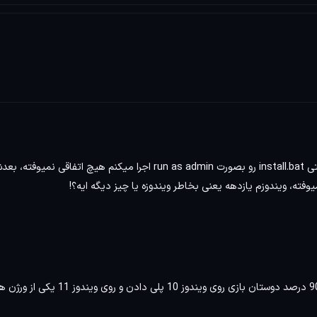
من نسخه dodi رو دان کردم و طبق راهنمای نصب عمل میکنم اما وقتی install.bat رو بصورت run as admin اجرا میکنم هیچ اتفاقی نمیوفت
احتمال اینکه ورژن ویندوز شما سازگاری نداشته باشه هست 90 درصد دوستان بازی روی ویندوز 10 پلی دادن و رو