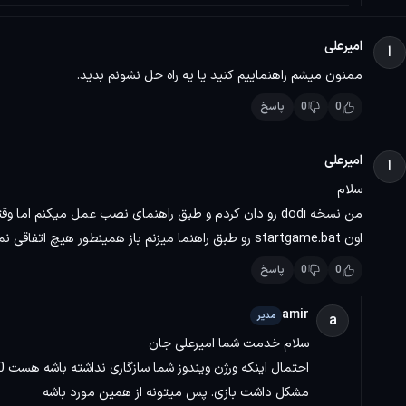
امیرعلی
ا
ممنون میشم راهنماییم کنید یا یه راه حل نشونم بدید.
0
0
پاسخ
امیرعلی
ا
سلام
اون startgame.bat رو طبق راهنما میزنم باز همینطور هیچ اتفاقی نمیوفته، ویندوزم یازدهه یعنی بخاطر ویندوزه یا چیز دیگه ایه؟!
0
0
پاسخ
amir
مدیر
a
سلام خدمت شما امیرعلی جان
مشکل داشت بازی. پس میتونه از همین مورد باشه