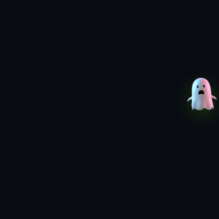
نسخه ElAmigos:
به زودی...
نسخه DODI:
به زودی...
نسخه FitGirl:
موردنیاز جهت نصب نیز 24.5 گیگابایت بوده که پیشنهاد می‌شود 2 گیگابایت رم آزاد برای نصب درنظر داشته باشید.
<<< با
پرشین دانلود
جهت
دانلود بازی کامپیوتر
همراه باشید >>>