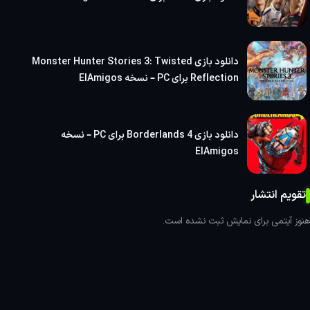
خلاقیت، به بازیکنان این حس را منتقل می‌کند که به
قلب و روح شخصیت‌ها نفوذ کرده و بر تجربیاتشان تأثیر
دانلود بازی Monster Hunter Stories 3: Twisted
بگذارند.
Reflection برای PC – نسخه ElAmigos
ویژگی‌های بازی پادشاهی بیا رستگاری 2 برس با مرگ
داستان جدید: DLCها معمولاً داستان یا
دانلود بازی Borderlands 4 برای PC – نسخه
ElAmigos
مأموریت‌های جدیدی را به بازی اضافه می‌کنند. این
ممکن است شامل یک خط داستانی جذاب باشد که
تقویم انتشار
بازیکنان را با شخصیت‌ها و چالش‌های جدیدی آشنا
می‌کند.
هنوز آیتمی برای نمایش ثبت نشده است.
مأموریت‌های جانبی: اضافه شدن مأموریت‌های
جانبی جدید که بازیکنان را تشویق به اکتشاف و
تعامل با دنیای بازی می‌کند و به گیم‌پلی تنوع
بیشتری می‌دهد.