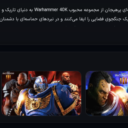
بازی ویدئویی Warhammer 40K: Space Marine 3 به عنوان دنباله‌ای پرهیجان از مجموعه محبوب Warhammer 40K به دنیای تاریک و
ک جنگجوی فضایی را ایفا می‌کنند و در نبردهای حماسه‌ای با دشمنان
زند. طراحی چشم‌نواز و لحظات اکشن این بازی، تجربه‌ای غنی و
تم نبرد پیشرفته و امکان شخصی‌سازی شخصیت‌ها، عمق بیشتری به
ه‌ای منحصربه فرد از مبارزات در دنیای علمی تخیلی تاریک را به
بازیکنان ارائه می‌دهد. در این عنوان، بازیکنان به عنوان Space Marine‌ها ایفای نقش کرده و با استفاده از مهارت‌ها و توانایی‌های ویژه،
راحل متنوع بازی با چالش‌های سخت و سلاح‌های گوناگون و همچنین
‌دهد. گرافیک فوق‌العاده و جزئیات دقیق محیط، بازیکنان را به دنیای
ان منتقل می‌کند. این نسخه از بازی به گونه‌ای طراحی شده است که
رد با تغییرات و چالش‌های موجود است. با توجه به تجربه‌ای که از نسخ