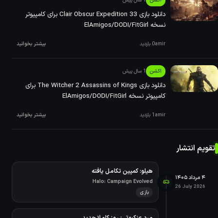
اکشن
1 سال پیش
دانلود بازی Clair Obscur Expedition 33 برای کامپیوتر
نسخه ElAmigos/DODI/FitGirl
amir
0 بازدید
بیشتر بخوانید
اکشن
1 سال پیش
دانلود بازی The Witcher 2 Assassins of Kings برای
کامپیوتر نسخه ElAmigos/DODI/FitGirl
amir
1 بازدید
بیشتر بخوانید
تقویم انتشار
هیلو: کمپین تکامل یافته
۴ مرداد ۱۴۰۵
Halo: Campaign Evolved
26 July 2026
بازی